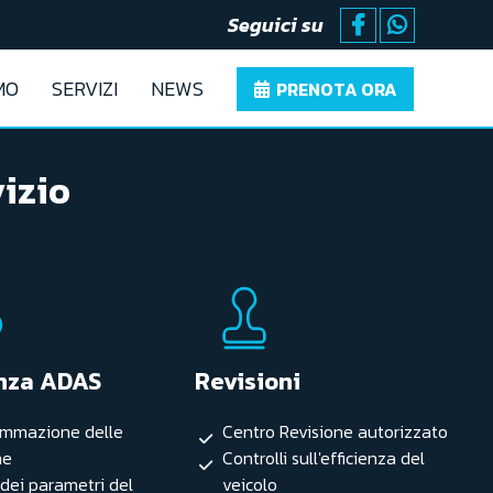
Seguici su
MO
SERVIZI
NEWS
PRENOTA ORA
vizio
nza ADAS
Revisioni
ammazione delle
Centro Revisione autorizzato
ne
Controlli sull'efficienza del
dei parametri del
veicolo